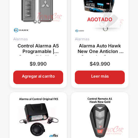
AGOTADO
Alarmas
Alarmas
Control Alarma A5
Alarma Auto Hawk
Programable |
New One Anticlon 2
Compatible Hawk
Controles Sensor
Nemesis Genius
Impacto
$
9.990
$
49.990
Target WS Eltec
Bulldozer
Agregar al carrito
Leer más