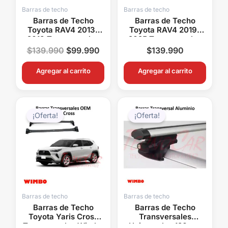
Barras de techo
Barras de techo
Barras de Techo
Barras de Techo
Toyota RAV4 2013-
Toyota RAV4 2019-
2018 Transversales
2025 Transversales
Aerodinámicas
Aerodinámicas
$
139.990
$
99.990
$
139.990
Wimbo Aluminio
Wimbo Aluminio
Agregar al carrito
Agregar al carrito
El
El
El
El
precio
precio
precio
precio
¡Oferta!
¡Oferta!
original
actual
original
actual
era:
es:
era:
es:
$169.990.
$129.990.
$99.990.
$79.99
Barras de techo
Barras de techo
Barras de Techo
Barras de Techo
Toyota Yaris Cross
Transversales
Transversales Wimbo
Universales 120 cm