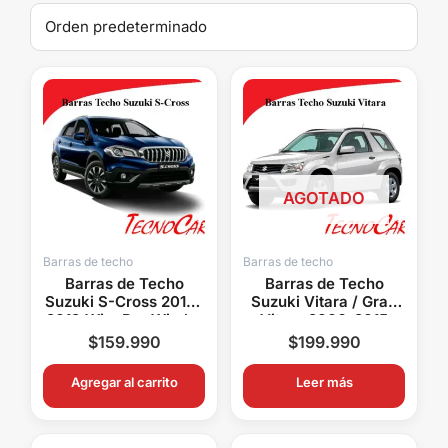
AGOTADO
Barras de techo
Barras de techo
Barras de Techo
Barras de Techo
Suzuki S-Cross 2014-
Suzuki Vitara / Gran
2019 WingBar Wimbo
Vitara 2006-2015
Aluminio OEM con
WingBar Wimbo
$
159.990
$
199.990
Llaves
Aluminio OEM con
Llaves
Agregar al carrito
Leer más
El
El
El
El