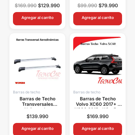
Aluminio OEM con
Wimbo Aluminio con
$
169.990
$
129.990
$
99.990
$
79.990
Llaves
Llaves
Agregar al carrito
Agregar al carrito
Barras de techo
Barras de techo
Barras de Techo
Barras de Techo
Transversales
Volvo XC60 2017+ /
Universales
XC90 2015+ WingBar
Aerodinámicas
Wimbo Aluminio OEM
$
139.990
$
169.990
Wimbo Aluminio con
con Llaves
Llave Ajustables
Agregar al carrito
Agregar al carrito