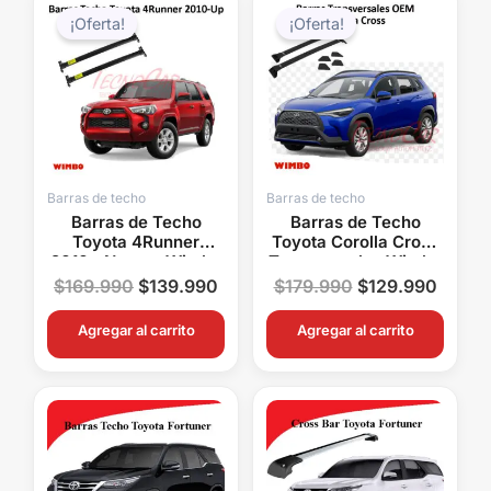
precio
precio
precio
precio
¡Oferta!
¡Oferta!
original
actual
original
actual
era:
es:
era:
es:
$169.990.
$139.990.
$179.990.
$129.
Barras de techo
Barras de techo
Barras de Techo
Barras de Techo
Toyota 4Runner
Toyota Corolla Cross
2010+ Negras Wimbo
Transversales Wimbo
Aluminio OEM Sin
Aluminio OEM Sin
$
169.990
$
139.990
$
179.990
$
129.990
Perforación
Perforación
Agregar al carrito
Agregar al carrito