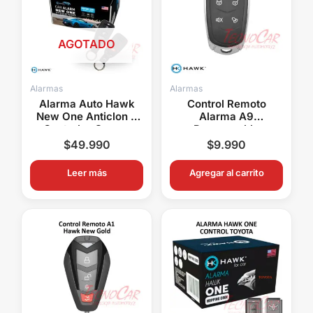
AGOTADO
Alarmas
Alarmas
Alarma Auto Hawk
Control Remoto
New One Anticlon 2
Alarma A9
Controles Sensor
Programable
Impacto
Multimarca Hawk
$
49.990
$
9.990
Nemesis Genius
Target WS Eltec
Leer más
Agregar al carrito
Bulldozer