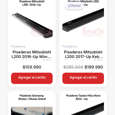
precio
preci
¡Oferta!
original
actual
era:
es:
$265.000.
$199.
Pisaderas
Pisaderas
Pisaderas Mitsubishi
Pisaderas Mitsubishi
L200 2016-Up Wimbo
L200 2017-Up Keko
Aluminio Negro OEM
Aluminio Negro OEM
4×4 Alta Resistencia
4×4 Alta Resistencia
$
159.990
$
265.000
$
199.990
Agregar al carrito
Agregar al carrito