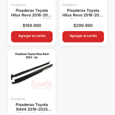
Pisaderas
Pisaderas
Pisaderas Toyota
Pisaderas Toyota
Hilux Revo 2016-2026
Hilux Revo 2016-2026
Aluminio Negro OEM
Tubo Ovalado
6 Soportes WIMBO
Cromado OEM 4
$
169.990
$
299.990
Soportes KEKO
Agregar al carrito
Agregar al carrito
Pisaderas
Pisaderas Toyota
RAV4 2019-2025
Wimbo Aluminio