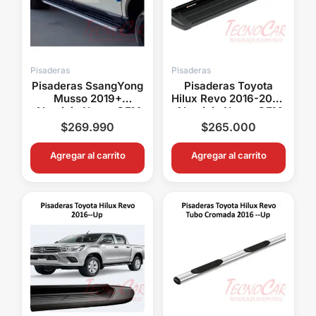
Pisaderas
Pisaderas
Pisaderas SsangYong
Pisaderas Toyota
Musso 2019+
Hilux Revo 2016-2026
Aluminio Negro OEM
Aluminio Negro OEM
6 Soportes WIMBO
6 Soportes KEKO
$
269.990
$
265.000
Agregar al carrito
Agregar al carrito