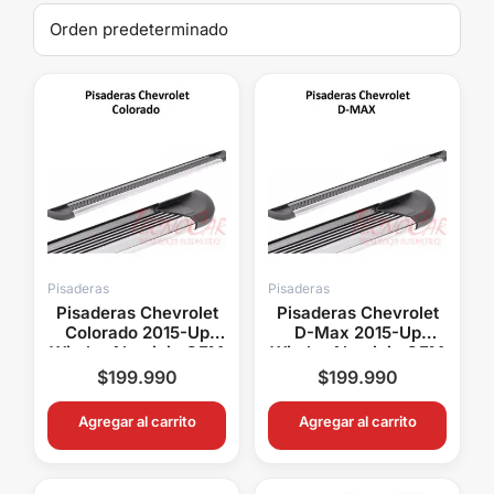
Pisaderas
Pisaderas
Pisaderas Chevrolet
Pisaderas Chevrolet
Colorado 2015-Up
D-Max 2015-Up
Wimbo Aluminio OEM
Wimbo Aluminio OEM
Sin Soldadura Alta
Alta Resistencia Sin
$
199.990
$
199.990
Resistencia
Soldadura
Agregar al carrito
Agregar al carrito
El
El