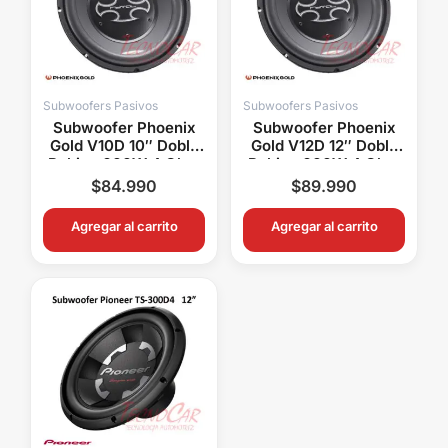
Subwoofers Pasivos
Subwoofers Pasivos
Subwoofer Phoenix
Subwoofer Phoenix
Gold V10D 10″ Doble
Gold V12D 12″ Doble
Bobina 600W 4 Ohm
Bobina 600W 4 Ohm
Ryval Car Audio
Ryval Car Audio
$
84.990
$
89.990
Agregar al carrito
Agregar al carrito