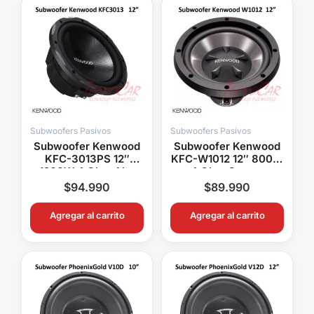
Subwoofers Pasivos
Subwoofers Pasivos
Subwoofer Kenwood
Subwoofer Kenwood
KFC-3013PS 12″
KFC-W1012 12″ 800W
1200W 4 Ohm Alto
4 Ohm Graves
Rendimiento Car
Potentes Car Audio
$
94.990
$
89.990
Audio
Agregar al carrito
Agregar al carrito