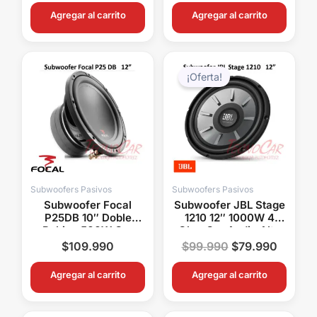
Agregar al carrito
Agregar al carrito
El
El
precio
precio
¡Oferta!
original
actual
era:
es:
$99.990.
$79.99
Subwoofers Pasivos
Subwoofers Pasivos
Subwoofer Focal
Subwoofer JBL Stage
P25DB 10″ Doble
1210 12″ 1000W 4
Bobina 500W Car
Ohm Car Audio Alto
Audio Alta Fidelidad
Rendimiento
$
109.990
$
99.990
$
79.990
Agregar al carrito
Agregar al carrito