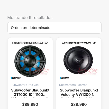
Mostrando 9 resultados
Subwoofers Pasivos
Subwoofers Pasivos
Subwoofer Blaupunkt
Subwoofer Blaupunkt
GT1000 10″ 1100W
Velocity VW1200 12″
Máx 4 Ohm Car Audio
Doble Bobina 2 Ohm
1200W Alto
$
89.990
$
89.990
Rendimiento