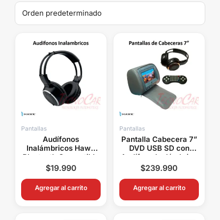
Pantallas
Pantallas
Audífonos
Pantalla Cabecera 7”
Inalámbricos Hawk
DVD USB SD con
Bluetooth Compatible
Audífono Inalámbrico
Pantallas Multimedia
HAWK Reemplazo
$
19.990
$
239.990
Auto
Original
Agregar al carrito
Agregar al carrito
El
El