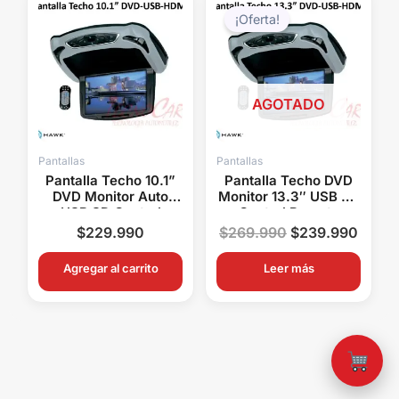
precio
preci
¡Oferta!
original
actual
era:
es:
$269.990.
$239.
AGOTADO
Pantallas
Pantallas
Pantalla Techo 10.1”
Pantalla Techo DVD
DVD Monitor Auto
Monitor 13.3″ USB SD
USB SD Control
Control Remoto
Remoto HAWK
Audífono Inalámbrico
$
229.990
$
269.990
$
239.990
HAWK
Agregar al carrito
Leer más