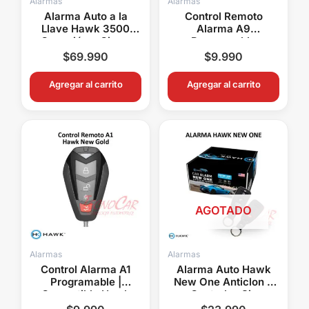
Alarmas
Alarmas
Alarma Auto a la
Control Remoto
Llave Hawk 3500
Alarma A9
Conexión a Cierre
Programable
Central 1SA1
Multimarca Hawk
$
69.990
$
9.990
Nemesis Genius
Target WS Eltec
Agregar al carrito
Agregar al carrito
Bulldozer
AGOTADO
Alarmas
Alarmas
Control Alarma A1
Alarma Auto Hawk
Programable |
New One Anticlon 2
Compatible Hawk
Controles Sin
Nemesis Genius
Instalación ALHOSI