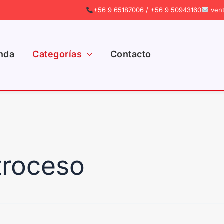
+56 9 65187006 / +56 9 50943160
vent
nda
Categorías
Contacto
troceso