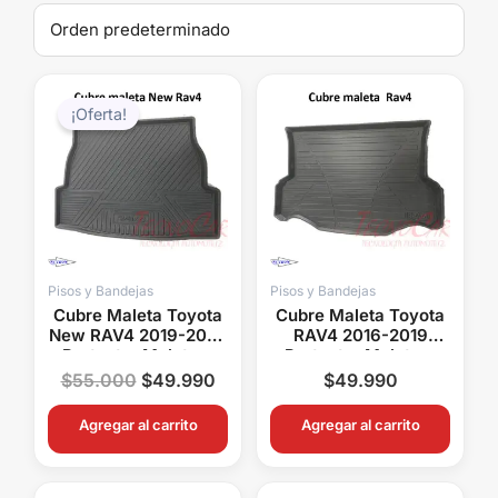
El
El
precio
precio
¡Oferta!
original
actual
era:
es:
$55.000.
$49.990.
Pisos y Bandejas
Pisos y Bandejas
Cubre Maleta Toyota
Cubre Maleta Toyota
New RAV4 2019-2025
RAV4 2016-2019
Protector Maletero
Protector Maletero
OEM Antideslizante
OEM Antideslizante
$
55.000
$
49.990
$
49.990
Agregar al carrito
Agregar al carrito
El
El
El
El