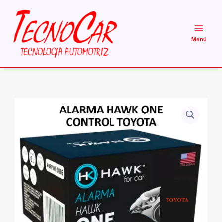
Ir
al
contenido
Alarma
Auto
Hawk
One
Toyota
Anticlon
2
Controles