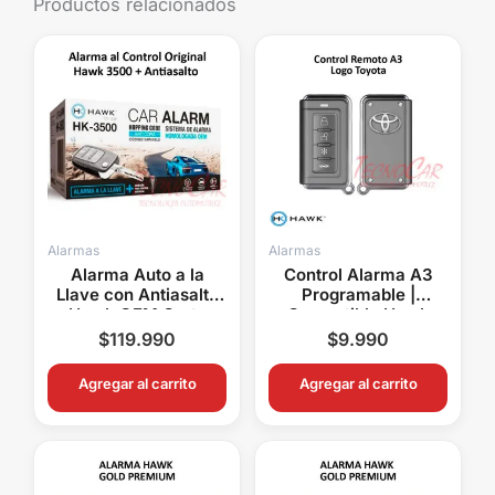
Productos relacionados
Alarmas
Alarmas
Alarma Auto a la
Control Alarma A3
Llave con Antiasalto
Programable |
Hawk OEM Corte
Compatible Hawk
Corriente 1SA1AS
Nemesis Genius
$
119.990
$
9.990
Target WS Eltec
Bulldozer
Agregar al carrito
Agregar al carrito