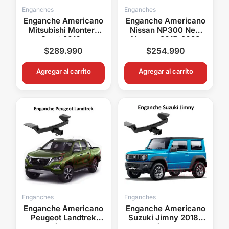
Enganches
Enganches
Enganche Americano
Enganche Americano
Mitsubishi Montero
Nissan NP300 New
Sport 2016+
Navara 2015-2023
Reforzado 1500Kg
Reforzado KEKO
$
289.990
$
254.990
Con Bola y Conector 7
1500Kg Con Bola y
Polos OEM
Conector 7 Polos
Agregar al carrito
Agregar al carrito
Enganches
Enganches
Enganche Americano
Enganche Americano
Peugeot Landtrek
Suzuki Jimny 2018+
Reforzado
Reforzado