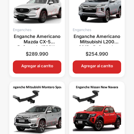
Enganches
Enganches
Enganche Americano
Enganche Americano
Mazda CX-5
Mitsubishi L200
Reforzado 1500Kg
2015+ Reforzado
Con Bola y Conector 7
KEKO 1500Kg Con
$
289.990
$
254.990
Polos OEM
Bola y Conector 7
Polos
Agregar al carrito
Agregar al carrito