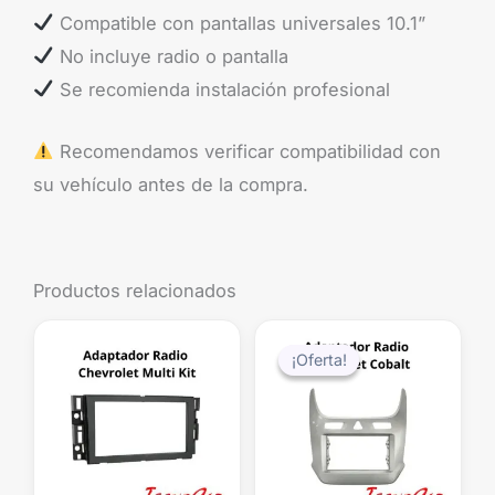
Compatible con pantallas universales 10.1”
No incluye radio o pantalla
Se recomienda instalación profesional
Recomendamos verificar compatibilidad con
su vehículo antes de la compra.
Productos relacionados
El
El
precio
precio
¡Oferta!
¡Oferta!
original
actual
era:
es:
$48.000.
$39.99