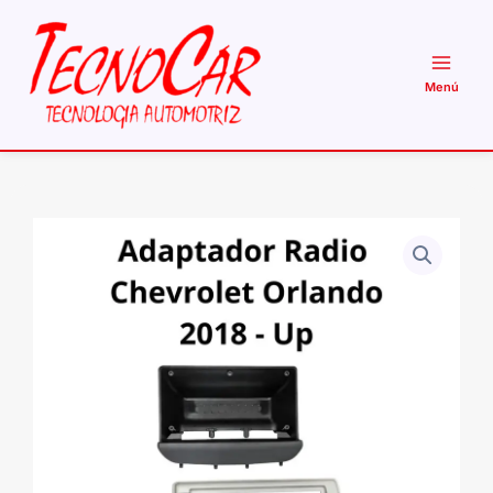
Ir
al
contenido
Adaptador
Radio
Chevrolet
Orlando
2018+
10.1"
Connection
ACH-