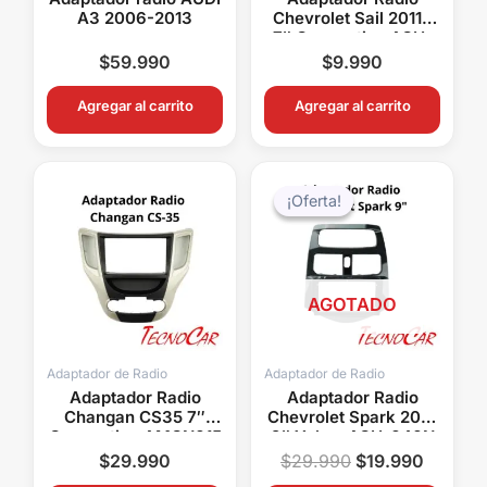
A3 2006-2013
Chevrolet Sail 2011+
7″ Connection ACH-
002
$
59.990
$
9.990
Agregar al carrito
Agregar al carrito
El
El
precio
precio
¡Oferta!
¡Oferta!
original
actual
era:
es:
$29.990.
$19.99
AGOTADO
Adaptador de Radio
Adaptador de Radio
Adaptador Radio
Adaptador Radio
Changan CS35 7″
Chevrolet Spark 2014
Connection AMCN015
9″ Yelew ACH-040N
$
29.990
$
29.990
$
19.990