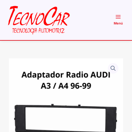
Ir
al
contenido
Adaptador
radio
AUDI
A3
1996
-
1999
cantidad