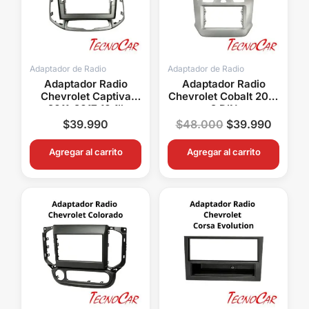
Adaptador de Radio
Adaptador de Radio
Adaptador Radio
Adaptador Radio
Chevrolet Captiva
Chevrolet Cobalt 2016
2011-2017 10.1″
2 DIN
Connection ACH-
$
39.990
$
48.000
$
39.990
052T
Agregar al carrito
Agregar al carrito