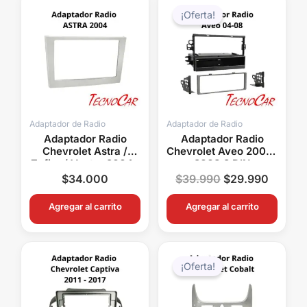
precio
precio
¡Oferta!
original
actual
era:
es:
$39.990.
$29.99
Adaptador de Radio
Adaptador de Radio
Adaptador Radio
Adaptador Radio
Chevrolet Astra /
Chevrolet Aveo 2004-
Zafira / Vectra 2004+
2008 2 DIN
Metra ACHP009
Connection ACH99-
$
34.000
$
39.990
$
29.990
7951
Agregar al carrito
Agregar al carrito
El
El
precio
precio
¡Oferta!
original
actual
era:
es:
$48.000.
$39.99