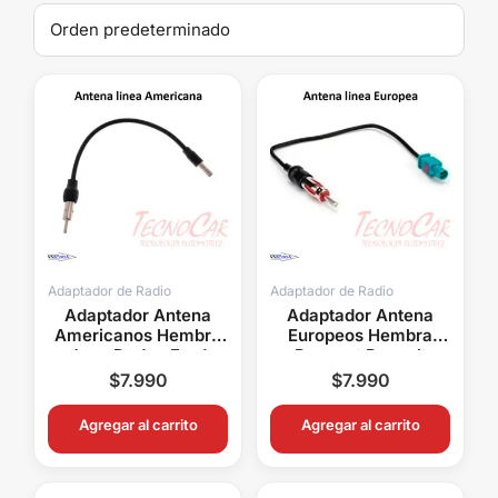
Adaptador de Radio
Adaptador de Radio
Adaptador Antena
Adaptador Antena
Americanos Hembra
Europeos Hembra
Jeep Dodge Ford
Peugeot Renault
Chevrolet GMC
Volkswagen BMW
$
7.990
$
7.990
Connection
Audi Connection
Agregar al carrito
Agregar al carrito
El
El