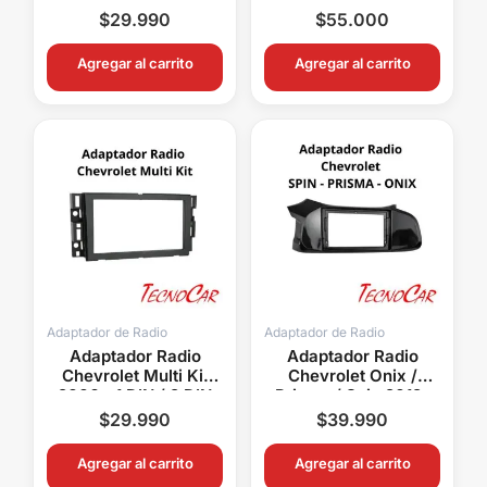
Connection ACH-012N
Connection ACH-
$
29.990
$
55.000
048T
Agregar al carrito
Agregar al carrito
Adaptador de Radio
Adaptador de Radio
Adaptador Radio
Adaptador Radio
Chevrolet Multi Kit
Chevrolet Onix /
2006+ 1 DIN / 2 DIN
Prisma / Spin 2012-
Metra ACH99-3305
2019 9.1″ Connection
$
29.990
$
39.990
ACH-081N
Agregar al carrito
Agregar al carrito