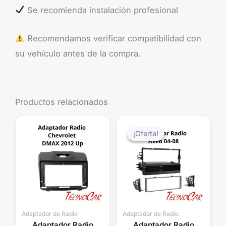
Se recomienda instalación profesional
Recomendamos verificar compatibilidad con
su vehículo antes de la compra.
Productos relacionados
El
El
precio
precio
¡Oferta!
¡Oferta!
original
actual
era:
es:
$39.990.
$29.99
Adaptador de Radio
Adaptador de Radio
Adaptador Radio
Adaptador Radio