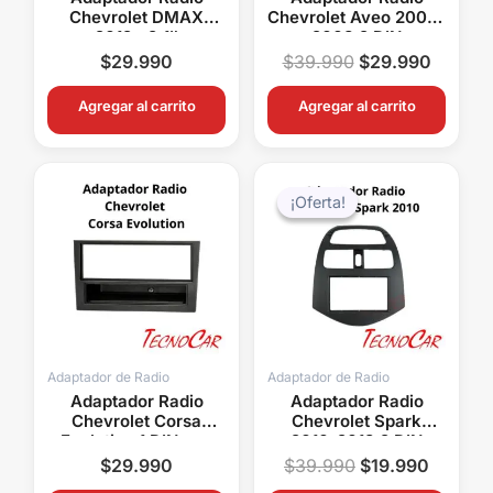
Chevrolet DMAX
Chevrolet Aveo 2004-
2012+ 9.1″
2008 2 DIN
Connection ACH-012N
Connection ACH99-
$
29.990
$
39.990
$
29.990
7951
Agregar al carrito
Agregar al carrito
El
El
precio
precio
¡Oferta!
¡Oferta!
original
actual
era:
es:
$39.990.
$19.99
Adaptador de Radio
Adaptador de Radio
Adaptador Radio
Adaptador Radio
Chevrolet Corsa
Chevrolet Spark
Evolution 1 DIN con
2010-2013 2 DIN
Bandeja Metra ACH11-
Connection ACH-006
$
29.990
$
39.990
$
19.990
1502