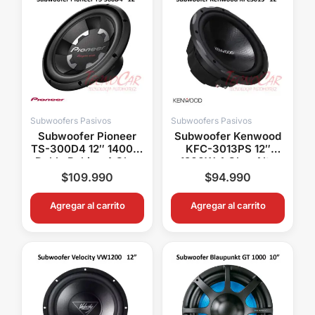
Subwoofers Pasivos
Subwoofers Pasivos
Subwoofer Pioneer
Subwoofer Kenwood
TS-300D4 12″ 1400W
KFC-3013PS 12″
Doble Bobina 4 Ohm
1200W 4 Ohm Alto
Alto Rendimiento
Rendimiento Car
$
109.990
$
94.990
Audio
Agregar al carrito
Agregar al carrito