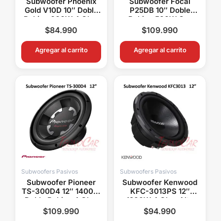
Subwoofer Phoenix
Subwoofer Focal
Gold V10D 10″ Doble
P25DB 10″ Doble
Bobina 600W 4 Ohm
Bobina 500W Car
Ryval Car Audio
Audio Alta Fidelidad
$
84.990
$
109.990
Agregar al carrito
Agregar al carrito
Subwoofers Pasivos
Subwoofers Pasivos
Subwoofer Pioneer
Subwoofer Kenwood
TS-300D4 12″ 1400W
KFC-3013PS 12″
Doble Bobina 4 Ohm
1200W 4 Ohm Alto
Alto Rendimiento
Rendimiento Car
$
109.990
$
94.990
Audio