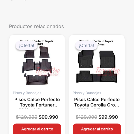
Productos relacionados
El
El
El
El
precio
precio
precio
precio
¡Oferta!
¡Oferta!
¡Oferta!
¡Oferta!
original
actual
original
actual
era:
es:
era:
es:
$129.990.
$99.990.
$129.990.
$99.99
Pisos y Bandejas
Pisos y Bandejas
Pisos Calce Perfecto
Pisos Calce Perfecto
Toyota Fortuner
Toyota Corolla Cross
2016+ Alfombras
2020+ Alfombras
OEM a Medida
OEM a Medida
$
129.990
$
99.990
$
129.990
$
99.990
Agregar al carrito
Agregar al carrito