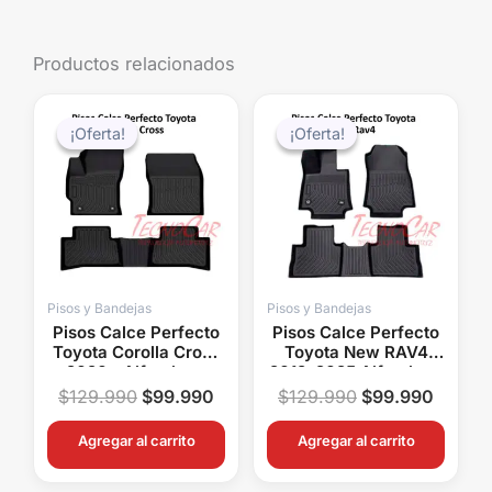
Productos relacionados
El
El
El
El
precio
precio
precio
precio
¡Oferta!
¡Oferta!
¡Oferta!
¡Oferta!
original
actual
original
actual
era:
es:
era:
es:
$129.990.
$99.990.
$129.990.
$99.99
Pisos y Bandejas
Pisos y Bandejas
Pisos Calce Perfecto
Pisos Calce Perfecto
Toyota Corolla Cross
Toyota New RAV4
2020+ Alfombras
2019-2025 Alfombras
OEM a Medida
OEM a Medida
$
129.990
$
99.990
$
129.990
$
99.990
Agregar al carrito
Agregar al carrito