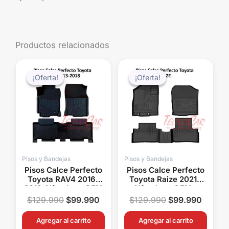
Productos relacionados
El
El
El
El
precio
precio
precio
precio
¡Oferta!
¡Oferta!
¡Oferta!
¡Oferta!
original
actual
original
actual
era:
es:
era:
es:
$129.990.
$99.990.
$129.990.
$99.99
Pisos y Bandejas
Pisos y Bandejas
Pisos Calce Perfecto
Pisos Calce Perfecto
Toyota RAV4 2016-
Toyota Raize 2021+
2019 Alfombras OEM
Alfombras OEM a
a Medida
Medida
$
129.990
$
99.990
$
129.990
$
99.990
Agregar al carrito
Agregar al carrito