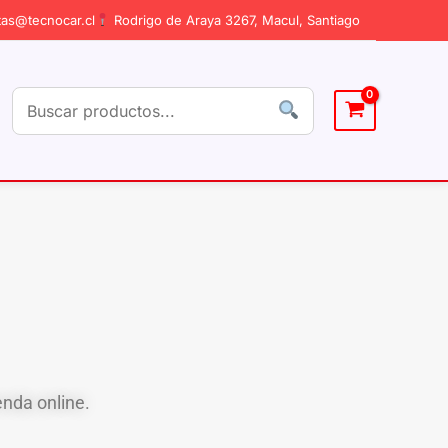
as@tecnocar.cl
Rodrigo de Araya 3267, Macul, Santiago
enda online.