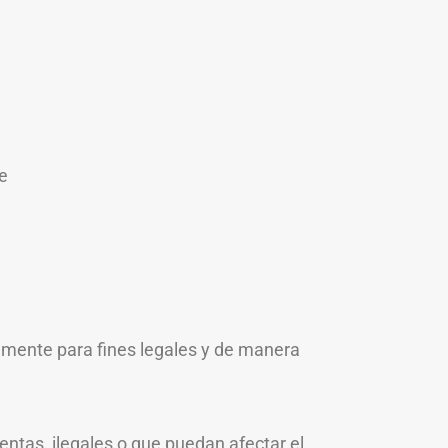
le
camente para fines legales y de manera
lentas, ilegales o que puedan afectar el