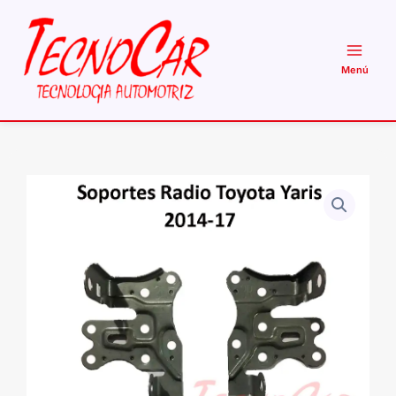
Ir
al
contenido
Soporte
Radio
Toyota
Yaris
Sedan
2014-
2017
Fijación