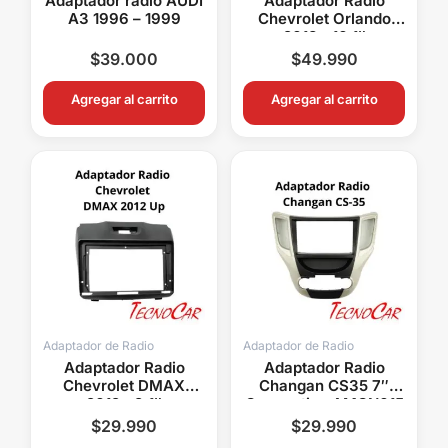
Adaptador radio AUDI
Adaptador Radio
A3 1996 – 1999
Chevrolet Orlando
2018+ 10.1″
Connection ACH-
$
39.000
$
49.990
050T
Agregar al carrito
Agregar al carrito
Adaptador de Radio
Adaptador de Radio
Adaptador Radio
Adaptador Radio
Chevrolet DMAX
Changan CS35 7″
2012+ 9.1″
Connection AMCN015
Connection ACH-012N
$
29.990
$
29.990