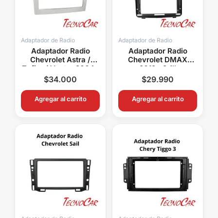
Adaptador de Radio
Adaptador de Radio
Adaptador Radio
Adaptador Radio
Chevrolet Astra /
Chevrolet DMAX
Zafira / Vectra 2004+
2012+ 9.1″
Metra ACHP009
Connection ACH-012N
$
34.000
$
29.990
Agregar al carrito
Agregar al carrito