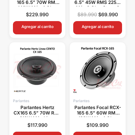
165 6.5” 70W RMS
6.5” 45W RMS 225W
140W Máx 4 Ohm
Máx 3 Ohm Stage 3
Alta Sensibilidad
$
229.990
$
89.990
$
69.990
Agregar al carrito
Agregar al carrito
Parlantes
Parlantes
Parlantes Hertz
Parlantes Focal RCX-
CX165 6.5” 70W RMS
165 6.5” 60W RMS
210W Máx Línea
120W Máx 4 Ohm
Cento Alta Fidelidad
Auditor
$
117.990
$
109.990