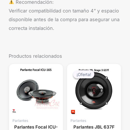
Recomendación:
Verificar compatibilidad con tamaño 4” y espacio
disponible antes de la compra para asegurar una
correcta instalación.
Productos relacionados
El
El
precio
precio
¡Oferta!
¡Oferta!
original
actual
era:
es:
$89.990.
$69.99
Parlantes
Parlantes
Parlantes Focal ICU-
Parlantes JBL 637F