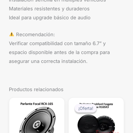
Materiales resistentes y duraderos
Ideal para upgrade básico de audio
Recomendación:
Verificar compatibilidad con tamaño 6.7” y
espacio disponible antes de la compra para
asegurar una correcta instalación.
Productos relacionados
El
El
precio
precio
¡Oferta!
¡Oferta!
original
actual
era:
es:
$99.990.
$79.99