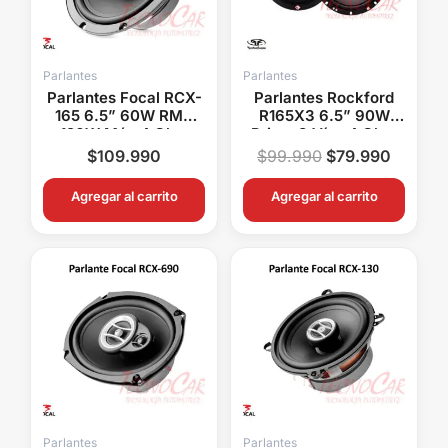
Parlantes
Parlantes
Parlantes Focal RCX-
Parlantes Rockford
165 6.5” 60W RMS
R165X3 6.5” 90W
120W Máx 4 Ohm
Prime 3 Vías 4 Ohm
Auditor
Audio Auto Alta
$
109.990
$
99.990
$
79.990
Sensibilidad
Agregar al carrito
Agregar al carrito
Parlantes
Parlantes