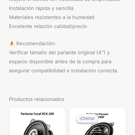
Instalación rápida y sencilla
Materiales resistentes a la humedad
Excelente relación calidad/precio
Recomendación:
Verificar tamaño del parlante original (4”) y
espacio disponible antes de la compra para
asegurar compatibilidad e instalación correcta.
Productos relacionados
El
El
precio
precio
¡Oferta!
¡Oferta!
original
actual
era:
es:
$44.990.
$39.99