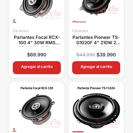
Parlantes
Parlantes
Parlantes Focal RCX-
Parlantes Pioneer TS-
100 4” 30W RMS
G1020F 4” 210W 2
60W Máx 4 Ohm
Vías 4 Ohm Audio
Auditor Compactos
Auto Compacto
$
69.990
$
44.990
$
39.990
Agregar al carrito
Agregar al carrito