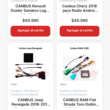
Conexión al Volante
Conexión al Volante
CANBUS Renault
Canbus Chery 2018
Duster Sandero Logan
para Radio Android
Clio Simbol
Mandos Volante
Connection Mandos
Cámara USB
$
49.990
$
49.990
Volante
Connection
Agregar al carrito
Agregar al carrito
Canbus / Interfaces /
Canbus / Interfaces /
Conexión al Volante
Conexión al Volante
CANBUS Jeep
CANBUS RAM Fiat
Renegade 2016-2018
Strada Toro Doblo
Cherokee Wrangler
1000 Connection