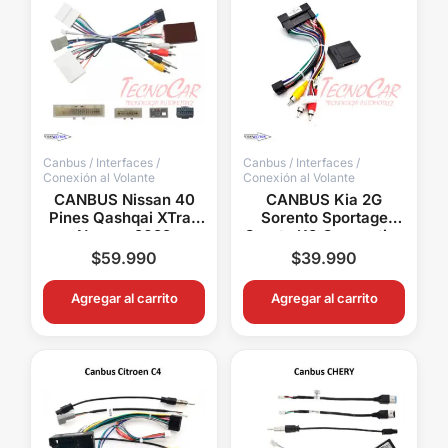
Canbus / Interfaces /
Canbus / Interfaces /
Conexión al Volante
Conexión al Volante
CANBUS Nissan 40
CANBUS Kia 2G
Pines Qashqai XTrail
Sorento Sportage
Navara 2022
Cerato K3 Connection
Connection Radios
Radios Android
$
59.990
$
39.990
Android
Volante Cámara
Agregar al carrito
Agregar al carrito