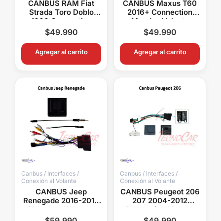
CANBUS RAM Fiat
CANBUS Maxus T60
Strada Toro Doblo
2016+ Connection
1000 Connection
Mandos Volante
Mandos Volante
Cámara Original
$
49.990
$
49.990
Cámara USB
Radios Android
Agregar al carrito
Agregar al carrito
Canbus / Interfaces /
Canbus / Interfaces /
Conexión al Volante
Conexión al Volante
CANBUS Jeep
CANBUS Peugeot 206
Renegade 2016-2018
207 2004-2012
Cherokee Wrangler
Connection Mandos
Compass Fiat 500
Volante Radios
$
59.990
$
49.990