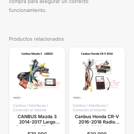
compra para asegurar un correcto
funcionamiento.
Productos relacionados
Canbus / Interfaces /
Canbus / Interfaces /
Conexión al Volante
Conexión al Volante
CANBUS Mazda 3
Canbus Honda CR-V
2014-2017 Largo
2016-2018 Radio
Connection Mandos
Android Mandos
Volante Cámara USB
Volante Cámara USB
$
79.990
$
39.990