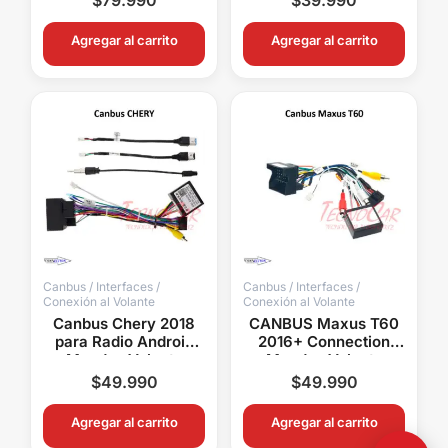
Android
Antena
Agregar al carrito
Agregar al carrito
Canbus / Interfaces /
Canbus / Interfaces /
Conexión al Volante
Conexión al Volante
Canbus Chery 2018
CANBUS Maxus T60
para Radio Android
2016+ Connection
Mandos Volante
Mandos Volante
Cámara USB
Cámara Original
$
49.990
$
49.990
Connection
Radios Android
Agregar al carrito
Agregar al carrito