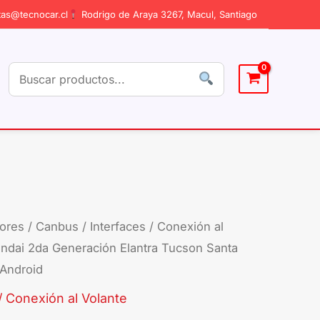
as@tecnocar.cl
Rodrigo de Araya 3267, Macul, Santiago
ores
/
Canbus / Interfaces / Conexión al
dai 2da Generación Elantra Tucson Santa
 Android
/ Conexión al Volante