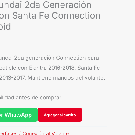
ndai 2da Generación
son Santa Fe Connection
oid
dai 2da generación Connection para
atible con Elantra 2016-2018, Santa Fe
2013-2017. Mantiene mandos del volante,
ilidad antes de comprar.
or WhatsApp
Agregar al carrito
terfaces / Conexión al Volante