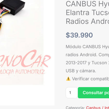
Elantra
CANBUS Hyu
Tucson
Elantra Tuc
Santa
Radios Andr
Fe
Connection
$
39.990
Radios
Módulo CANBUS Hyun
Android
radios Android. Comp
cantidad
2013-2017 y Tucson 
USB y cámara.
Verificar compatib
Consultar p
Categoría:
Canbus / In