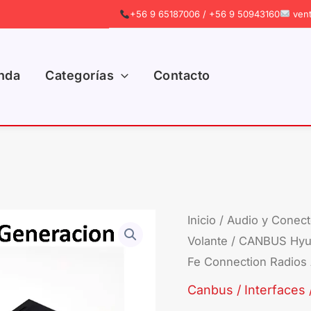
+56 9 65187006 / +56 9 50943160
vent
nda
Categorías
Contacto
CANBUS
Inicio
/
Audio y Conect
Volante
/ CANBUS Hyun
Hyundai
Fe Connection Radios
2da
Generación
Canbus / Interfaces 