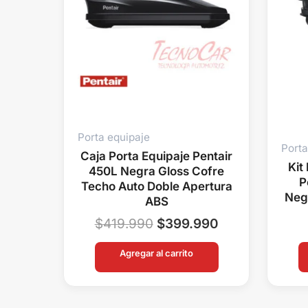
Porta equipaje
Porta
Caja Porta Equipaje Pentair
Kit
450L Negra Gloss Cofre
P
Techo Auto Doble Apertura
Neg
ABS
$
419.990
$
399.990
Agregar al carrito