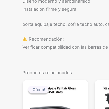
Diseño moderno y aerodinámico
Instalación firme y segura
porta equipaje techo, cofre techo auto, ca
Recomendación:
Verificar compatibilidad con las barras d
Productos relacionados
El
El
precio
precio
¡Oferta!
¡Oferta!
original
actual
era:
es:
$419.990.
$399.990.