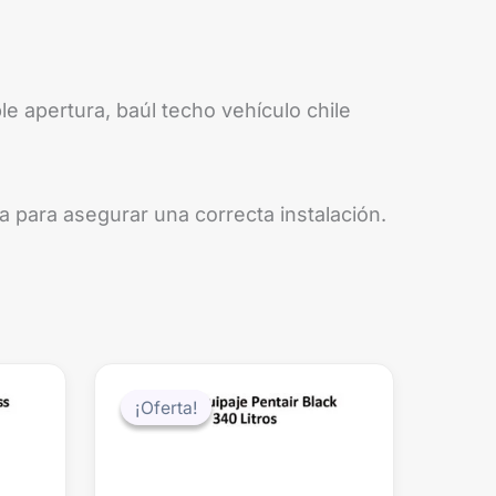
le apertura, baúl techo vehículo chile
a para asegurar una correcta instalación.
El
El
El
precio
precio
precio
¡Oferta!
¡Oferta!
actual
original
actual
es:
era:
es:
0.
$329.990.
$229.990.
$179.990.