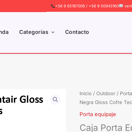
+56 9 65187006 / +56 9 50943160
vent
nda
Categorías
Contacto
Inicio
/
Outdoor
/
Porta
Negra Gloss Cofre Te
Porta equipaje
Caja Porta E