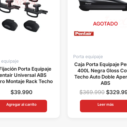
AGOTADO
Porta equipaje
 equipaje
Caja Porta Equipaje Pe
 Fijación Porta Equipaje
400L Negra Gloss Co
entair Universal ABS
Techo Auto Doble Aper
ro Montaje Rack Techo
ABS
$
39.990
$
369.990
$
329.9
Agregar al carrito
Leer más