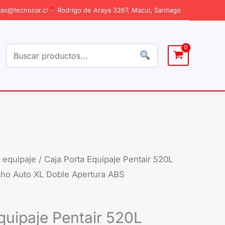
as@tecnocar.cl
Rodrigo de Araya 3267, Macul, Santiago
 equipaje
/ Caja Porta Equipaje Pentair 520L
cho Auto XL Doble Apertura ABS
quipaje Pentair 520L