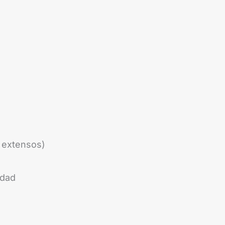
s extensos)
idad