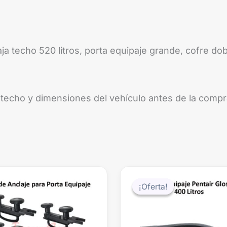
ja techo 520 litros, porta equipaje grande, cofre dob
e techo y dimensiones del vehículo antes de la compr
El
precio
¡Oferta!
¡Oferta!
original
era:
$369.99