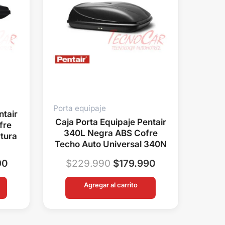
Porta equipaje
ntair
Caja Porta Equipaje Pentair
fre
340L Negra ABS Cofre
tura
Techo Auto Universal 340N
90
$
229.990
$
179.990
Agregar al carrito