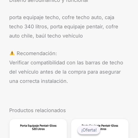
Diseño aerodinámico y funcional
porta equipaje techo, cofre techo auto, caja
techo 340 litros, porta equipaje pentair, cofre
auto chile, baúl techo vehículo
Recomendación:
Verificar compatibilidad con las barras de techo
del vehículo antes de la compra para asegurar
una correcta instalación.
Productos relacionados
El
El
precio
precio
¡Oferta!
¡Oferta!
original
actual