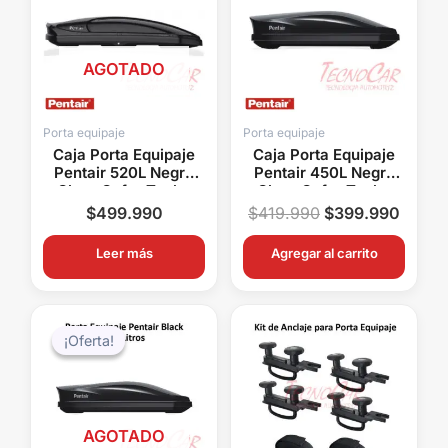
era:
es:
$419.990.
$399.
AGOTADO
Porta equipaje
Porta equipaje
Caja Porta Equipaje
Caja Porta Equipaje
Pentair 520L Negra
Pentair 450L Negra
Gloss Cofre Techo
Gloss Cofre Techo
Auto XL Doble
Auto Doble Apertura
$
499.990
$
419.990
$
399.990
Apertura ABS
ABS
Leer más
Agregar al carrito
El
El
precio
precio
¡Oferta!
¡Oferta!
original
actual
era:
es:
$329.990.
$299.990.
AGOTADO