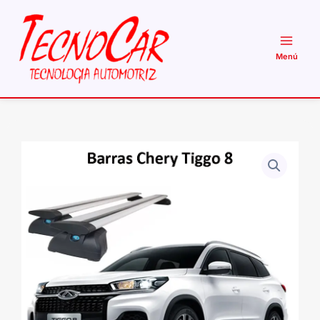
Ir
al
contenido
Barras
Techo
Chery
Tiggo
8
WingBar
Wimbo
Aluminio