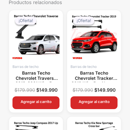
Productos relacionados
El
El
El
El
precio
precio
precio
precio
¡Oferta!
¡Oferta!
¡Oferta!
¡Oferta!
original
actual
original
actual
era:
es:
era:
es:
$179.990.
$149.990.
$179.990.
$149.
Barras de techo
Barras de techo
Barras Techo
Barras Techo
Chevrolet Traverse
Chevrolet Tracker
2018-2021 WingBar
2019 WingBar Negras
Negras Wimbo
Wimbo Aluminio
$
179.990
$
149.990
$
179.990
$
149.990
Aluminio
Portaequipaje
Portaequipaje
Agregar al carrito
Agregar al carrito