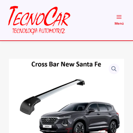
Ir
al
contenido
Barras
Techo
Hyundai
New
Santa
Fe
2018+
Cross