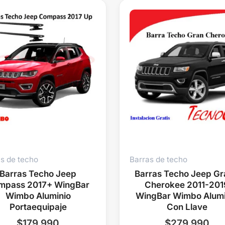
s de techo
Barras de techo
Barras Techo Jeep
Barras Techo Jeep G
mpass 2017+ WingBar
Cherokee 2011-201
Wimbo Aluminio
WingBar Wimbo Alumi
Portaequipaje
Con Llave
$
179.990
$
279.990