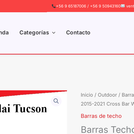
+56 9 65187006 / +56 9 50943160
vent
nda
Categorías
Contacto
Barras
Inicio
/
Outdoor
/
Barr
El
2015-2021 Cross Bar 
Techo
pre
Hyundai
Barras de techo
Tucson
ori
Barras Tech