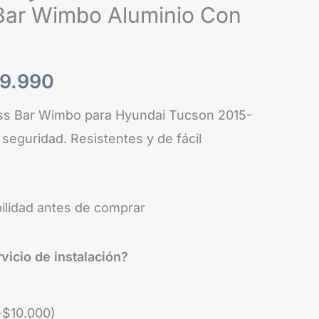
Bar Wimbo Aluminio Con
:
es:
9.990.
$199.990.
99.990
ss Bar Wimbo para Hyundai Tucson 2015-
seguridad. Resistentes y de fácil
bilidad antes de comprar
vicio de instalación?
+
$
10.000
)