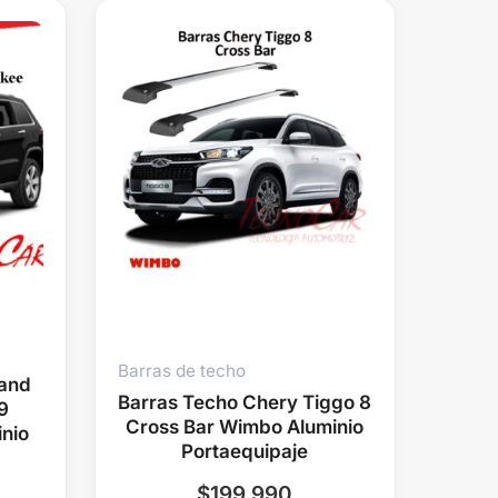
Barras de techo
rand
Barras Techo Chery Tiggo 8
9
Cross Bar Wimbo Aluminio
nio
Portaequipaje
$
199.990