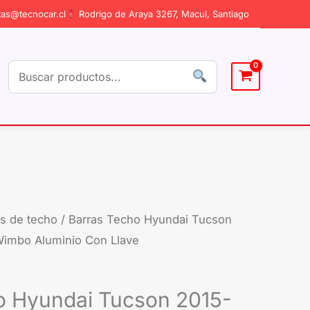
as@tecnocar.cl
Rodrigo de Araya 3267, Macul, Santiago
as de techo
/ Barras Techo Hyundai Tucson
El
Wimbo Aluminio Con Llave
cio
precio
ginal
actual
o Hyundai Tucson 2015-