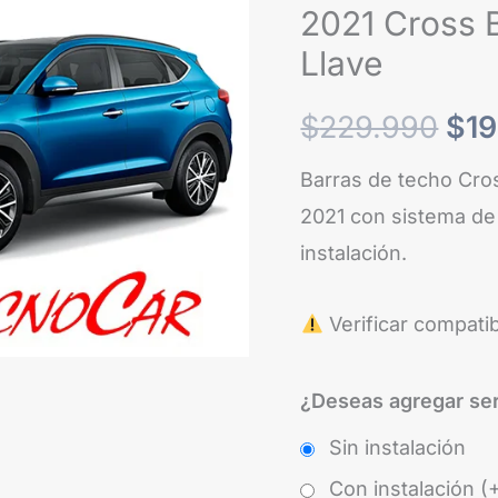
2015-
2021 Cross 
era
2021
Llave
Cross
$22
Bar
$
229.990
$
1
Wimbo
Barras de techo Cro
Aluminio
2021 con sistema de 
Con
instalación.
Llave
cantidad
Verificar compati
¿Deseas agregar ser
Sin instalación
Con instalación (