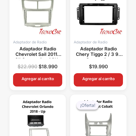
era:
es:
$22.990.
$18.990.
Adaptador de Radio
Adaptador de Radio
Adaptador Radio
Adaptador Radio
Chevrolet Sail 2011+
Chery Tiggo 2 / 3 9″
9″ Connection ACH-
Connection
030N
AMCE021N
$
22.990
$
18.990
$
19.990
Agregar al carrito
Agregar al carrito
El
El
precio
precio
¡Oferta!
¡Oferta!
original
actual
era:
es:
$48.000.
$39.99