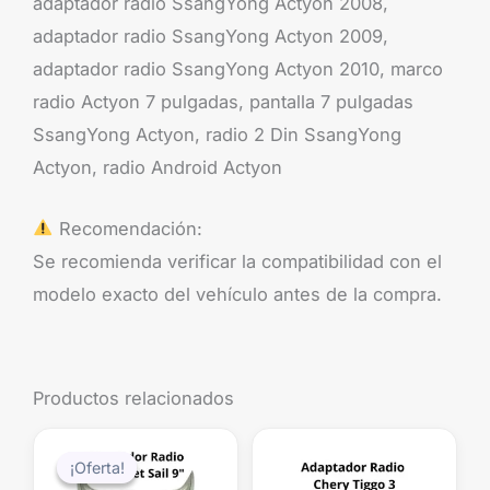
adaptador radio SsangYong Actyon 2008,
adaptador radio SsangYong Actyon 2009,
adaptador radio SsangYong Actyon 2010, marco
radio Actyon 7 pulgadas, pantalla 7 pulgadas
SsangYong Actyon, radio 2 Din SsangYong
Actyon, radio Android Actyon
Recomendación:
Se recomienda verificar la compatibilidad con el
modelo exacto del vehículo antes de la compra.
Productos relacionados
El
El
precio
precio
¡Oferta!
¡Oferta!
original
actual