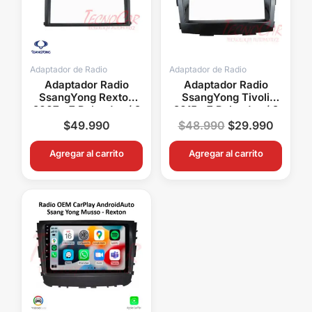
Adaptador de Radio
Adaptador de Radio
Adaptador Radio
Adaptador Radio
SsangYong Rexton
SsangYong Tivoli
2007+ 7 Pulgadas / 2
2015+ 7 Pulgadas / 2
Din
Din
$
49.990
$
48.990
$
29.990
Agregar al carrito
Agregar al carrito