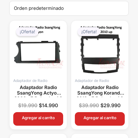
El
El
El
El
precio
precio
precio
precio
¡Oferta!
¡Oferta!
original
actual
original
actual
era:
es:
era:
es:
$19.990.
$14.990.
$39.990.
$29.99
Adaptador de Radio
Adaptador de Radio
Adaptador Radio
Adaptador Radio
SsangYong Actyon
SsangYong Korando
2006+ 7 Pulgadas / 2
2010+ 7 Pulgadas / 2
Din
Din
$
19.990
$
14.990
$
39.990
$
29.990
Agregar al carrito
Agregar al carrito