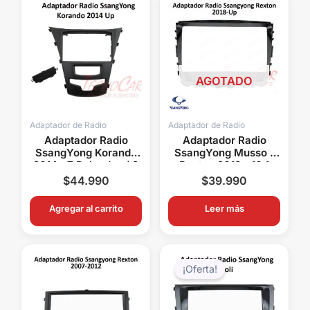
AGOTADO
Adaptador de Radio
Adaptador de Radio
Adaptador Radio
Adaptador Radio
SsangYong Korando
SsangYong Musso /
2014+ 7 Pulgadas / 2
Rexton 2018+ 10.1
Din
Pulgadas
$
44.990
$
39.990
Agregar al carrito
Leer más
El
El
precio
precio
¡Oferta!
original
actual
era:
es:
$48.990.
$29.99