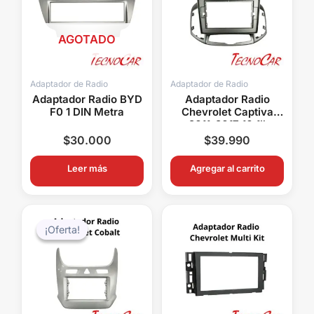
AGOTADO
Adaptador de Radio
Adaptador de Radio
Adaptador Radio BYD
Adaptador Radio
F0 1 DIN Metra
Chevrolet Captiva
2011-2017 10.1″
Connection ACH-
$
30.000
$
39.990
052T
Leer más
Agregar al carrito
El
El
precio
precio
¡Oferta!
¡Oferta!
original
actual
era:
es:
$48.000.
$39.990.