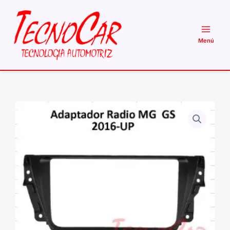
Ir
al
contenido
Adaptador
Radio
MG
GS
2016-
2019
9.1
Pulgadas