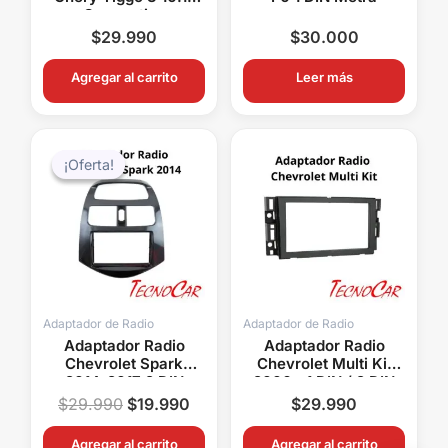
Connection
AMCE017T
$
29.990
$
30.000
Agregar al carrito
Leer más
El
El
precio
precio
¡Oferta!
¡Oferta!
original
actual
era:
es:
$29.990.
$19.990.
Adaptador de Radio
Adaptador de Radio
Adaptador Radio
Adaptador Radio
Chevrolet Spark
Chevrolet Multi Kit
2014-2017 2 DIN
2006+ 1 DIN / 2 DIN
Connection ACH-018
Metra ACH99-3305
$
29.990
$
19.990
$
29.990
Agregar al carrito
Agregar al carrito