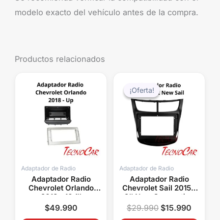
modelo exacto del vehículo antes de la compra.
Productos relacionados
El
El
precio
precio
¡Oferta!
¡Oferta!
original
actual
era:
es:
$29.990.
$15.99
Adaptador de Radio
Adaptador de Radio
Adaptador Radio
Adaptador Radio
Chevrolet Orlando
Chevrolet Sail 2015+
2018+ 10.1″
9″ New Connection
Connection ACH-
ACH-035N
$
49.990
$
29.990
$
15.990
050T