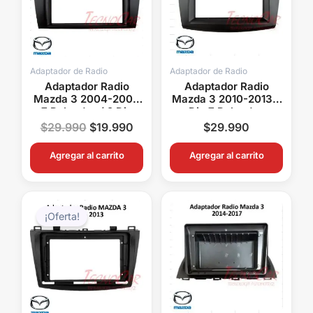
Adaptador de Radio
Adaptador de Radio
Adaptador Radio
Adaptador Radio
Mazda 3 2004-2009
Mazda 3 2010-2013 2
7 Pulgadas / 2 Din
Din 7 Pulgadas
$
29.990
$
19.990
$
29.990
Agregar al carrito
Agregar al carrito
El
El
precio
precio
¡Oferta!
original
actual
era:
es:
$29.990.
$19.990.