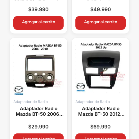
2017 2 Din 7 Pulgadas
9.1 Pulgadas
$
39.990
$
49.990
Agregar al carrito
Agregar al carrito
Adaptador de Radio
Adaptador de Radio
Adaptador Radio
Adaptador Radio
Mazda BT-50 2006-
Mazda BT-50 2012+
2010 7 Pulgadas / 2
9.1 Pulgadas
Din
$
29.990
$
69.990
Agregar al carrito
Agregar al carrito