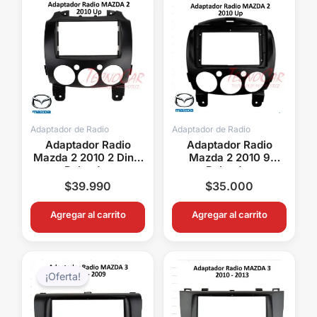
Adaptador de Radio
Adaptador de Radio
Adaptador Radio
Adaptador Radio
Mazda 2 2010 2 Din 7
Mazda 2 2010 9
Pulgadas
Pulgadas
$
39.990
$
35.000
Agregar al carrito
Agregar al carrito
El
El
precio
precio
¡Oferta!
original
actual
era:
es:
$29.990.
$19.990.