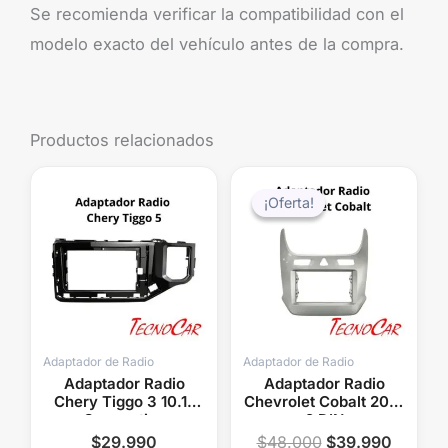
Se recomienda verificar la compatibilidad con el
modelo exacto del vehículo antes de la compra.
Productos relacionados
El
El
precio
precio
¡Oferta!
¡Oferta!
original
actual
era:
es:
$48.000.
$39.99
Adaptador de Radio
Adaptador de Radio
Adaptador Radio
Adaptador Radio
Chery Tiggo 3 10.1″
Chevrolet Cobalt 2016
Connection
2 DIN
AMCE017T
$
29.990
$
48.000
$
39.990