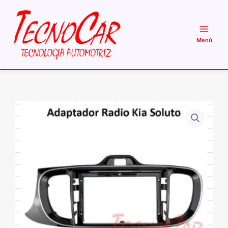
Ir
al
contenido
Adaptador
Radio
Kia
Soluto
2017+
9.1
Pulgadas
cantidad