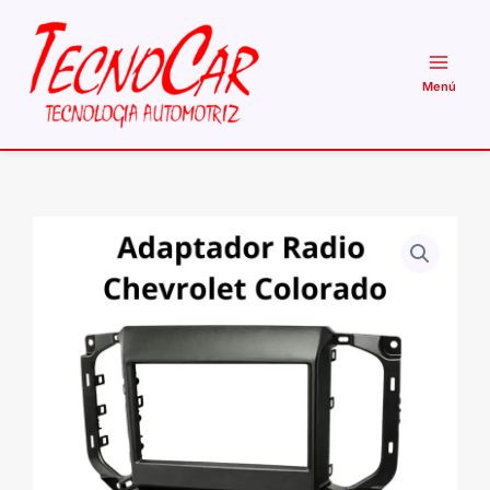
Ir
al
contenido
Adaptador
Radio
Chevrolet
Colorado
/
Trailblazer
2017+
7"