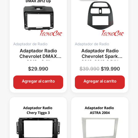
era:
es:
$39.990.
$19.99
Adaptador de Radio
Adaptador de Radio
Adaptador Radio
Adaptador Radio
Chevrolet DMAX
Chevrolet Spark
2012+ 9.1″
2010-2013 2 DIN
Connection ACH-012N
Connection ACH-006
$
29.990
$
39.990
$
19.990
Agregar al carrito
Agregar al carrito