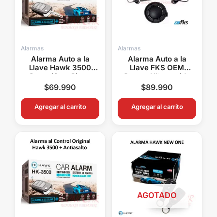
Alarmas
Alarmas
Alarma Auto a la
Alarma Auto a la
Llave Hawk 3500
Llave FKS OEM
Conexión a Cierre
Sensor Ultrasonido
Central 1SA1
Multiplexados 1SA4
$
69.990
$
89.990
Agregar al carrito
Agregar al carrito
AGOTADO