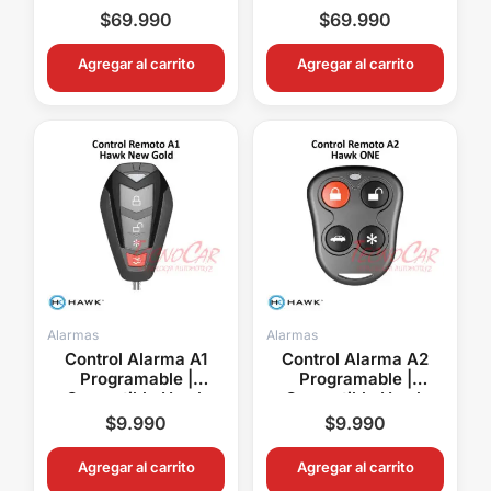
Impacto 1SA3TY
Sensor Impacto
$
69.990
$
69.990
1SA3CH
Agregar al carrito
Agregar al carrito
Alarmas
Alarmas
Control Alarma A1
Control Alarma A2
Programable |
Programable |
Compatible Hawk
Compatible Hawk
Nemesis Genius
Nemesis Genius
$
9.990
$
9.990
Target WS Eltec
Target WS Eltec
Bulldozer
Bulldozer
Agregar al carrito
Agregar al carrito