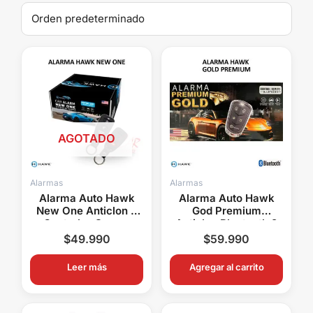
AGOTADO
Alarmas
Alarmas
Alarma Auto Hawk
Alarma Auto Hawk
New One Anticlon 2
God Premium
Controles Sensor
Anticlon Bluetooth 2
Impacto
Controles
$
49.990
$
59.990
Leer más
Agregar al carrito