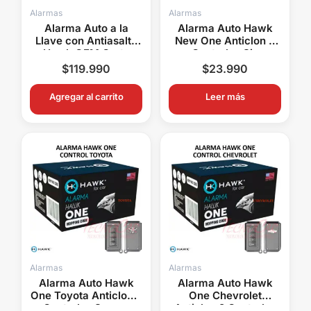
Alarmas
Alarmas
Alarma Auto a la
Alarma Auto Hawk
Llave con Antiasalto
New One Anticlon 2
Hawk OEM Corte
Controles Sin
Corriente 1SA1AS
Instalación ALHOSI
$
119.990
$
23.990
Agregar al carrito
Leer más
Alarmas
Alarmas
Alarma Auto Hawk
Alarma Auto Hawk
One Toyota Anticlon 2
One Chevrolet
Controles Sensor
Anticlon 2 Controles