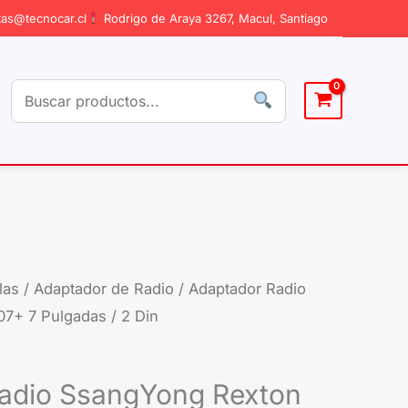
as@tecnocar.cl
Rodrigo de Araya 3267, Macul, Santiago
las
/
Adaptador de Radio
/ Adaptador Radio
7+ 7 Pulgadas / 2 Din
adio SsangYong Rexton