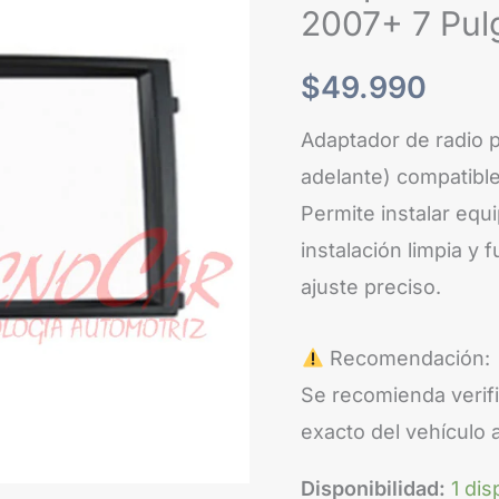
2007+
2007+ 7 Pulg
7
Pulgadas
$
49.990
/
Adaptador de radio 
2
adelante) compatible
Din
Permite instalar eq
cantidad
instalación limpia y
ajuste preciso.
Recomendación:
Se recomienda verifi
exacto del vehículo 
Disponibilidad:
1 dis