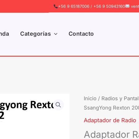
+56 9 65187006 / +56 9 50943160
vent
nda
Categorías
Contacto
Adaptador
Inicio
/
Radios y Pantal
SsangYong Rexton 200
Radio
SsangYong
Adaptador de Radio
Rexton
Adaptador R