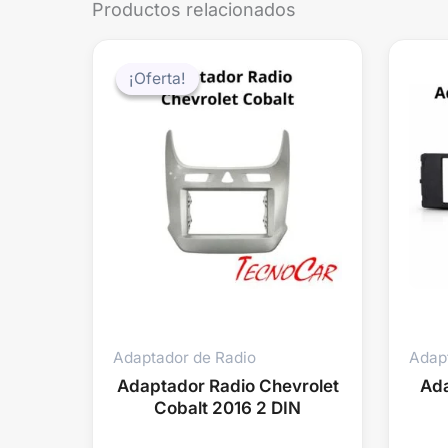
Productos relacionados
El
El
precio
precio
¡Oferta!
¡Oferta!
original
actual
era:
es:
$48.000.
$39.990.
Adaptador de Radio
Adap
Adaptador Radio Chevrolet
Ada
Cobalt 2016 2 DIN