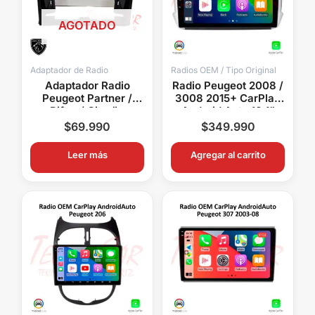
AGOTADO
Adaptador de Radio
Radios OEM / Tipo Original
Adaptador Radio
Radio Peugeot 2008 /
Peugeot Partner /
3008 2015+ CarPlay
Rifter / Citroën
Android Auto 10.1”
Berlingo 2020+ 10.1
QLED Android 15 4GB
$
69.990
$
349.990
Pulgadas
RAM 64GB OEM
Leer más
Agregar al carrito