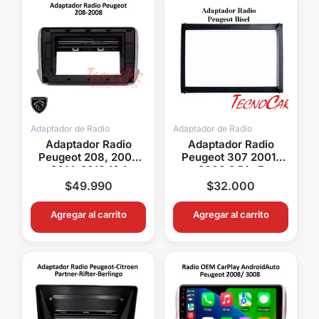
Adaptador de Radio
Adaptador de Radio
Adaptador Radio
Adaptador Radio
Peugeot 208, 2008
Peugeot 307 2001-
2014-2018 10.1
2008 2 Din 7
Pulgadas
Pulgadas
$
49.990
$
32.000
Agregar al carrito
Agregar al carrito