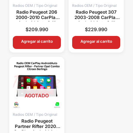
Radios OEM / Tipo Original
Radios OEM / Tipo Original
Radio Peugeot 206
Radio Peugeot 307
2000-2010 CarPlay
2003-2008 CarPlay
Android Auto 9.1”
Android Auto 9.1”
QLED Android 15 OEM
QLED Android 15 OEM
$
209.990
$
229.990
Agregar al carrito
Agregar al carrito
AGOTADO
Radios OEM / Tipo Original
Radio Peugeot
Partner Rifter 2020+
CarPlay Android Auto