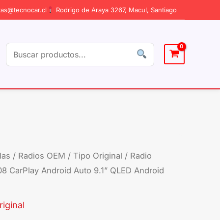
as@tecnocar.cl
Rodrigo de Araya 3267, Macul, Santiago
las
/
Radios OEM / Tipo Original
/ Radio
Radio
8 CarPlay Android Auto 9.1” QLED Android
Peugeot
307
2003-
iginal