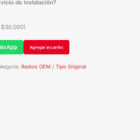
vicio de instalación?
+
$
30.000
)
atsApp
Agregar al carrito
ategoría:
Radios OEM / Tipo Original