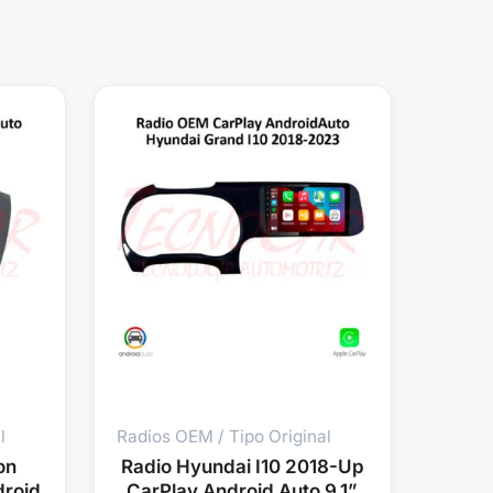
l
Radios OEM / Tipo Original
on
Radio Hyundai I10 2018-Up
droid
CarPlay Android Auto 9.1”