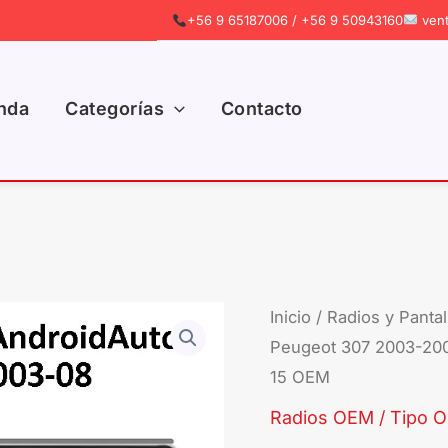
+56 9 65187006 / +56 9 50943160
vent
nda
Categorías
Contacto
Inicio
/
Radios y Pantal
Peugeot 307 2003-200
15 OEM
Radios OEM / Tipo Or