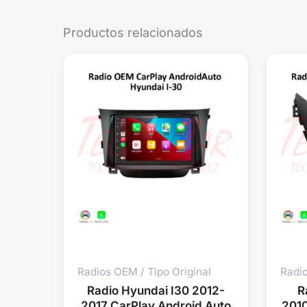
Productos relacionados
Radios OEM / Tipo Original
Radio
Radio Hyundai I30 2012-
R
2017 CarPlay Android Auto
2010