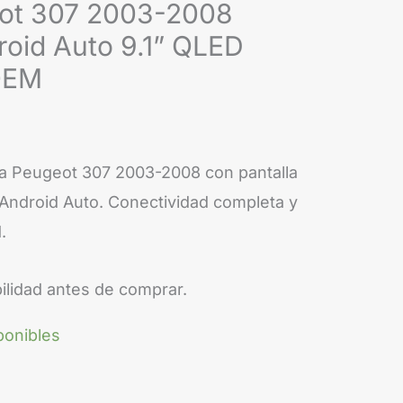
2008
eot 307 2003-2008
CarPlay
roid Auto 9.1” QLED
Android
OEM
Auto
9.1”
QLED
ra Peugeot 307 2003-2008 con pantalla
Android
 Android Auto. Conectividad completa y
15
.
OEM
cantidad
ilidad antes de comprar.
ponibles