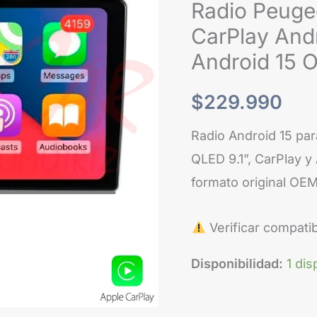
Radio Peug
CarPlay And
Android 15 
$
229.990
Radio Android 15 pa
QLED 9.1”, CarPlay y
formato original OEM
Verificar compatib
Disponibilidad:
1 dis