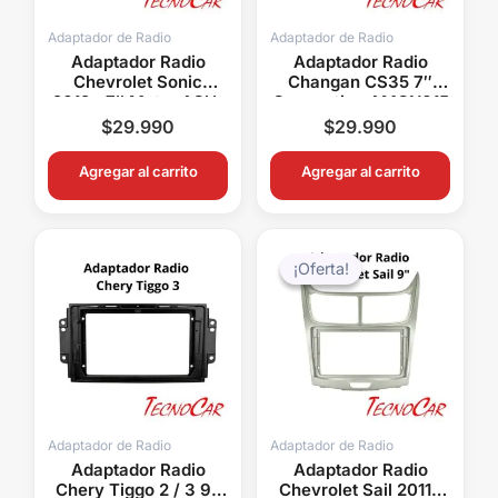
Adaptador de Radio
Adaptador de Radio
Adaptador Radio
Adaptador Radio
Chevrolet Sonic
Changan CS35 7″
2012+ 7″ Metra ACH-
Connection AMCN015
007
$
29.990
$
29.990
Agregar al carrito
Agregar al carrito
El
El
precio
precio
¡Oferta!
¡Oferta!
original
actual
era:
es:
$22.990.
$18.99
Adaptador de Radio
Adaptador de Radio
Adaptador Radio
Adaptador Radio
Chery Tiggo 2 / 3 9″
Chevrolet Sail 2011+