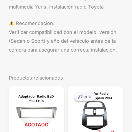
multimedia Yaris, instalación radio Toyota
Recomendación:
Verificar compatibilidad con el modelo, versión
(Sedan o Sport) y año del vehículo antes de la
compra para asegurar una correcta instalación.
Productos relacionados
El
El
precio
precio
¡Oferta!
¡Oferta!
original
actual
era:
es:
$29.990.
$19.99
AGOTADO