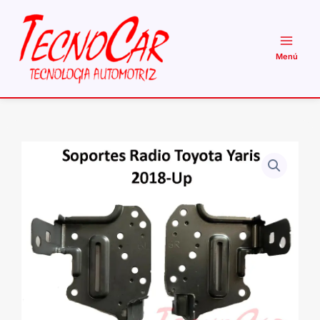
Ir
al
contenido
Soporte
Radio
Toyota
Yaris
Sedan
y
Sport
2018-