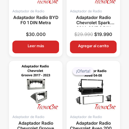
Adaptador de Radio
Adaptador de Radio
Adaptador Radio BYD
Adaptador Radio
F0 1 DIN Metra
Chevrolet Spark
2014-2017 2 DIN
Connection ACH-018
$
30.000
$
29.990
$
19.990
Leer más
Agregar al carrito
El
El
precio
precio
¡Oferta!
¡Oferta!
original
actual
era:
es:
$39.990.
$29.99
Adaptador de Radio
Adaptador de Radio
Adaptador Radio
Adaptador Radio
Chevrolet Groove
Chevrolet Aveo 2004-